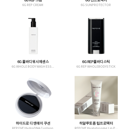
6G REP크림
6G 선프로텍터
6G REP CREAM
6G SUNPROTECTOR
6G 홀바디워시에센스
6G REP홀바디스틱
6G WHOLE BODY WASH ESSENCE
6G REP WHOLEBODYSTICK
하이드로 디엔에이 쿠션
히알루토좀 립프로텍터
REPOVE HydroDNA Cushion
REPOVE Hyalutosome Lip Protector